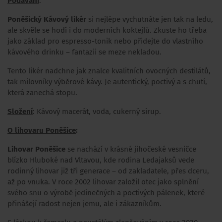
Podávání
:
Poněšický Kávový likér
si nejlépe vychutnáte jen tak na ledu,
ale skvěle se hodí i do moderních koktejlů. Zkuste ho třeba
jako základ pro espresso-tonik nebo přidejte do vlastního
kávového drinku – fantazii se meze nekladou.
Tento likér nadchne jak znalce kvalitních ovocných destilátů,
tak milovníky výběrové kávy. Je autentický, poctivý a s chutí,
která zanechá stopu.
Složení
: Kávový macerát, voda, cukerný sirup.
O lihovaru Poněšice
:
Lihovar Poněšice
se nachází v krásné jihočeské vesničce
blízko Hluboké nad Vltavou, kde rodina Ledajaksů vede
rodinný lihovar již tři generace – od zakladatele, přes dceru,
až po vnuka. V roce 2002 lihovar založil otec jako splnění
svého snu o výrobě jedinečných a poctivých pálenek, které
přinášejí radost nejen jemu, ale i zákazníkům.