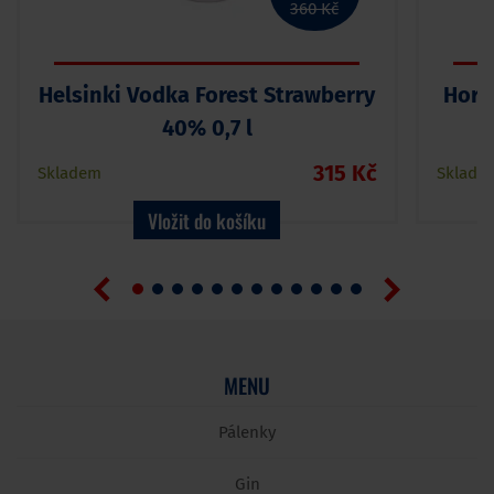
360 Kč
Helsinki Vodka Forest Strawberry
Horv
40% 0,7 l
315 Kč
Skladem
Sklade
Vložit do košíku
MENU
Pálenky
Gin