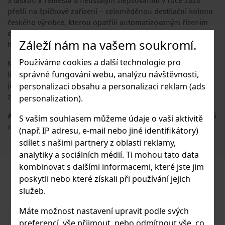
S láskou k řemeslu a neustálým zlepšováním v roce 2020
přešli na špičkové zařízení – celoměděnou destilační kolonu
českého výrobce, kterou opatřili automatizovaným řízením
destilace. Tato technologie zaručuje, že proces destilace je
Záleží nám na vašem soukromí.
hladký a přesný, bez nežádoucích komplikací.
Používáme cookies a další technologie pro
Nabídka zahrnuje více než dvacet druhů ovocných pálenek a
správné fungování webu, analýzu návštěvnosti,
likérů, vyráběných z kvalitního ovoce, které z 90 % pochází z
personalizaci obsahu a personalizaci reklam (ads
jihočeských sadů. Používají jen zralé a zdravé plody, což je
základ pro výrobu vynikajících pálenek.
personalization).
Adresa výrobce
: Lihovar Poněšice, Poněšice 1, 37341 Hluboká
S vaším souhlasem můžeme údaje o vaší aktivitě
nad Vltavou, CZ
(např. IP adresu, e-mail nebo jiné identifikátory)
sdílet s našimi partnery z oblasti reklamy,
analytiky a sociálních médií. Ti mohou tato data
kombinovat s dalšími informacemi, které jste jim
PODOBNÉ PRODUKTY
poskytli nebo které získali při používání jejich
služeb.
Máte možnost nastavení upravit podle svých
preferencí, vše přijmout, nebo odmítnout vše, co