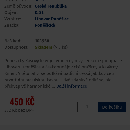
Země původu:
Česká republika
Objem:
0.5 l
Výrobce:
Lihovar Poněšice
Značka:
Poněšická
Náš kód:
103958
Dostupnost:
Skladem
(> 5 ks)
Poněšický Kávový likér je jedinečným výsledkem spolupráce
Lihovaru Poněšice a českobudějovické pražírny a kavárny
Kmen. V této lahvi se potkává tradiční česká jablkovice s
prvotřídní brazilskou kávou – dvě zdánlivě odlišné, ale
překvapivě harmonické ...
Další informace
450 KČ
Do košíku
372 Kč bez DPH