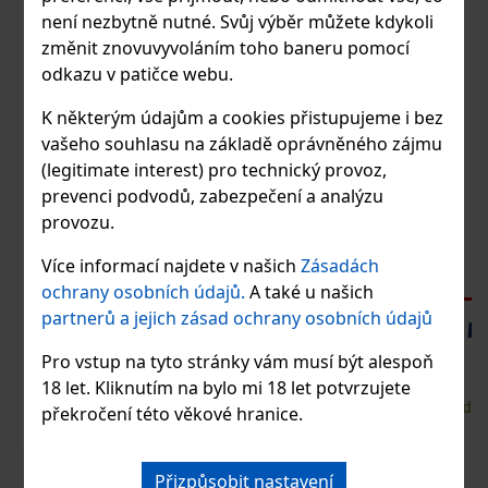
není nezbytně nutné. Svůj výběr můžete kdykoli
změnit znovuvyvoláním toho baneru pomocí
odkazu v patičce webu.
K některým údajům a cookies přistupujeme i bez
vašeho souhlasu na základě oprávněného zájmu
(legitimate interest) pro technický provoz,
prevenci podvodů, zabezpečení a analýzu
provozu.
Více informací najdete v našich
Zásadách
ochrany osobních údajů.
A také u našich
partnerů a jejich zásad ochrany osobních údajů
GALLI Kávový likér 20% 0,5 l
M
Pro vstup na tyto stránky vám musí být alespoň
18 let. Kliknutím na bylo mi 18 let potvrzujete
367 Kč
Skladem
Sklade
překročení této věkové hranice.
Vložit do košíku
Přizpůsobit nastavení