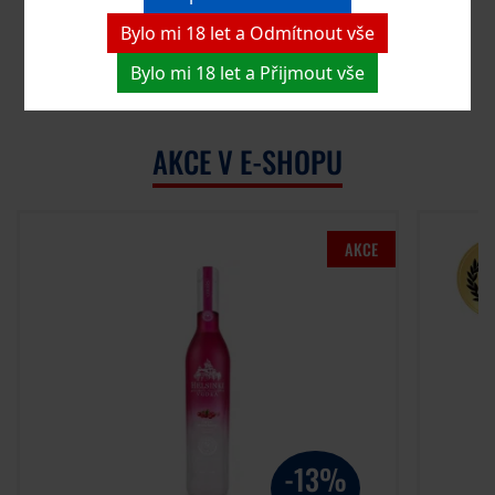
Bylo mi 18 let a Odmítnout vše
Bylo mi 18 let a Přijmout vše
ZOBRAZIT DALŠÍ PRODUKTY
AKCE V E-SHOPU
AKCE
-13%