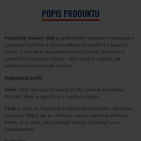
POPIS PRODUKTU
Poněšický Kávový likér
je jedinečným výsledkem spolupráce
Lihovaru Poněšice a českobudějovické pražírny a kavárny
Kmen. V této lahvi se potkává tradiční česká jablkovice s
prvotřídní brazilskou kávou – dvě zdánlivě odlišné, ale
překvapivě harmonické spojení.
Degustační profil
:
Vůně
: Likér má výrazný kávový profil s jemně nahořklou
dochutí, která je typická pro kvalitní arabiku.
Chuť
: V chuti se elegantně prolíná svěžest jablek s hloubkou
kávových třešní, jak je s oblibou nazývá samotná pražírna
Kmen. Je to chuť, která pohladí smysly i překvapí svou
komplexností.