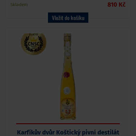
810 Kč
Skladem
Vložit do košíku
Karfíkův dvůr Koštický pivní destilát