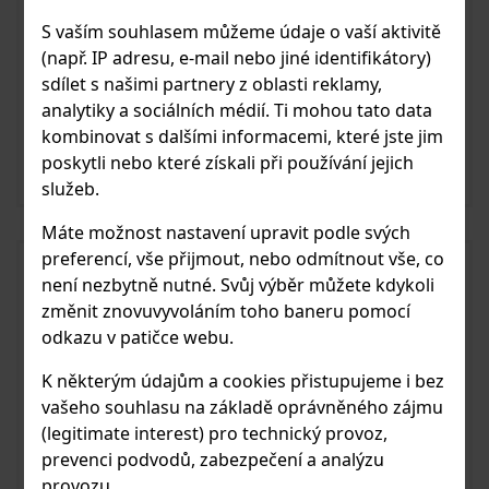
S vaším souhlasem můžeme údaje o vaší aktivitě
(např. IP adresu, e-mail nebo jiné identifikátory)
Karfíkův dvůr Koštický pivní destilát 0,5
sdílet s našimi partnery z oblasti reklamy,
analytiky a sociálních médií. Ti mohou tato data
l 42%
kombinovat s dalšími informacemi, které jste jim
495 Kč
Skladem
poskytli nebo které získali při používání jejich
služeb.
Vložit do košíku
Máte možnost nastavení upravit podle svých
preferencí, vše přijmout, nebo odmítnout vše, co
není nezbytně nutné. Svůj výběr můžete kdykoli
změnit znovuvyvoláním toho baneru pomocí
odkazu v patičce webu.
K některým údajům a cookies přistupujeme i bez
vašeho souhlasu na základě oprávněného zájmu
(legitimate interest) pro technický provoz,
prevenci podvodů, zabezpečení a analýzu
provozu.