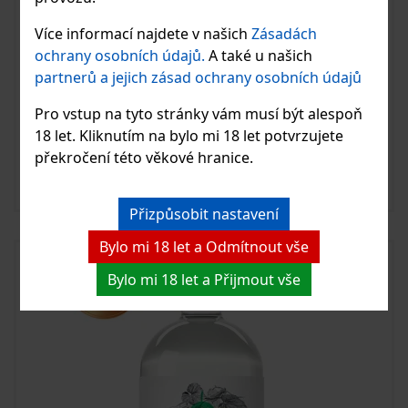
Více informací najdete v našich
Zásadách
ochrany osobních údajů.
A také u našich
partnerů a jejich zásad ochrany osobních údajů
Lžínská pivovice 50 % 0,5 l
Pro vstup na tyto stránky vám musí být alespoň
18 let. Kliknutím na bylo mi 18 let potvrzujete
překročení této věkové hranice.
427 Kč
Skladem
Vložit do košíku
Přizpůsobit nastavení
Bylo mi 18 let a Odmítnout vše
Bylo mi 18 let a Přijmout vše