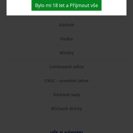
Bylo mi 18 let a Přijmout vše
Rum
Absinth
Vodka
Whisky
Limitované edice
CNSC - oceněné lahve
Dárkové sady
Míchané drinky