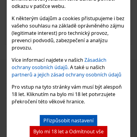
odkazu v patičce webu.
Skanzen Rynglovica 0,5l 44%
K některým údajům a cookies přistupujeme i bez
vašeho souhlasu na základě oprávněného zájmu
585 Kč
Skladem
(legitimate interest) pro technický provoz,
prevenci podvodů, zabezpečení a analýzu
Vložit do košíku
provozu.
Více informací najdete v našich
Zásadách
ochrany osobních údajů.
A také u našich
partnerů a jejich zásad ochrany osobních údajů
MENU
Pro vstup na tyto stránky vám musí být alespoň
Pálenky
18 let. Kliknutím na bylo mi 18 let potvrzujete
překročení této věkové hranice.
Gin
Likéry
Přizpůsobit nastavení
Bylo mi 18 let a Odmítnout vše
Medovina