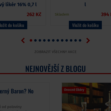
ý likér 16% 0,7 l
l
262 Kč
394 
Skladem
ložit do košíku
Vložit do košíku
ZOBRAZIT VŠECHNY AKCE
NEJNOVĚJŠÍ Z BLOGU
Černý Baron? No
Ovocné likéry
í od poloviny