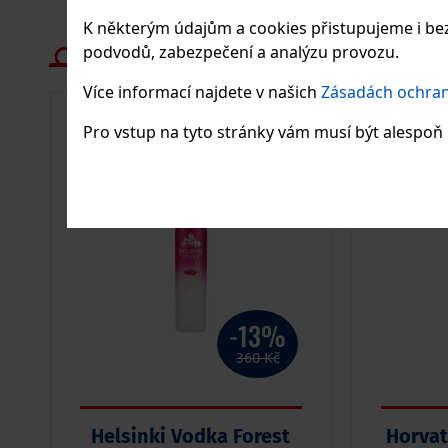
K některým údajům a cookies přistupujeme i bez
podvodů, zabezpečení a analýzu provozu.
Více informací najdete v našich
Zásadách ochran
AKCE
Pro vstup na tyto stránky vám musí být alespoň 1
-13%
360 Kč
Helsinki Vodka Forest
Horvat