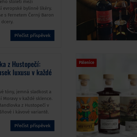
ého století mezi
 evropské bylinné likéry.
e s Fernetem Černý Baron
 dcery.
Přečíst příspěvek
ka z Hustopečí:
Pálenice
sek luxusu v každé
é tóny, jemná sladkost a
ní Moravy v každé sklence.
Mandlovka z Hustopečí v
išňové i kávové variantě.
Přečíst příspěvek