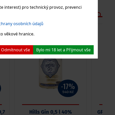
 interest) pro technický provoz, prevenci
ochrany osobních údajů
KCE
AKCE
to věkové hranice.
 a Odmítnout vše
Bylo mi 18 let a Přijmout vše
-17%
540 Kč
,7
Hills Gin 0,5 l 40%
GRIČ B