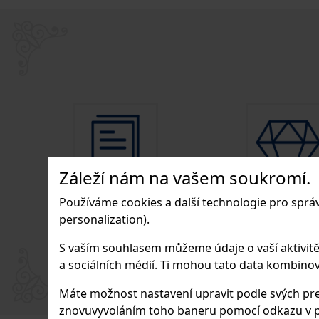
Záleží nám na vašem soukromí.
Používáme cookies a další technologie pro sprá
personalization).
Mnohaleté zkušenosti s
Exkluzivní značky
prodejem alkoholu
výrobců
S vaším souhlasem můžeme údaje o vaší aktivitě (n
a sociálních médií. Ti mohou tato data kombinovat
Máte možnost nastavení upravit podle svých pre
znovuvyvoláním toho baneru pomocí odkazu v p