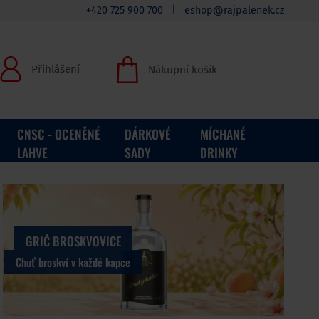
+420 725 900 700
|
eshop@rajpalenek.cz
Přihlášení
Nákupní košík
CNSC - OCENĚNÉ
DÁRKOVÉ
MÍCHANÉ
LAHVE
SADY
DRINKY
PRVNÍ DESETILETÁ WHIS
GRIČ BROSKVOVICE
Chuť broskví v každé kapce
LIMITOVANÁ EDICE V EXKLUZIVNÍ