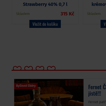
Strawberry 40% 0,7 l
krémov
315 Kč
Skladem
Skladem
Vložit do košíku
V
Fernet 
Bylinné likéry
jistě!!!
Fernet patř