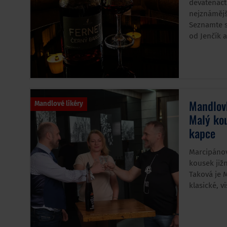
devatenáct
nejznámější
Seznamte s
od Jenčík a
Mandlov
Mandlové likéry
Malý kou
kapce
Marcipánov
kousek již
Taková je 
klasické, v