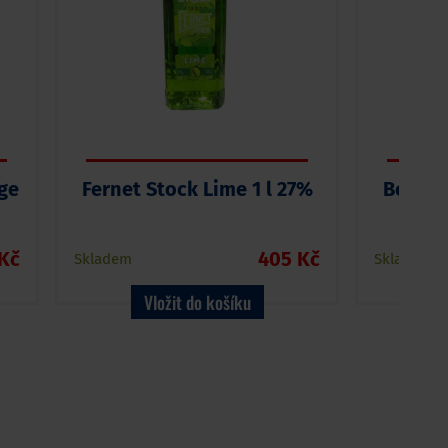
ge
Fernet Stock Lime 1 l 27%
Božkov
Kč
405 Kč
Skladem
Skladem
Vložit do košíku