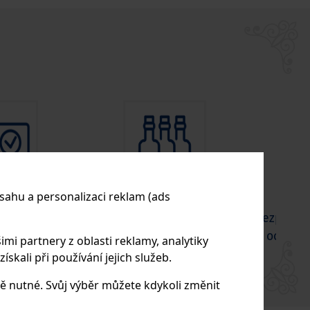
sahu a personalizaci reklam (ads
darma při
100 % lahví skladem
Bezpečné 
ad 3.000 Kč
připravených k odeslání
ochrana
imi partnery z oblasti reklamy, analytiky
skali při používání jejich služeb.
ě nutné. Svůj výběr můžete kdykoli změnit