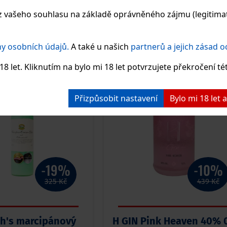
 vašeho souhlasu na základě oprávněného zájmu (legitimate
AKCE V E-SHOPU
y osobních údajů.
A také u našich
partnerů a jejich zásad 
AKCE
A
8 let. Kliknutím na bylo mi 18 let potvrzujete překročení té
Přizpůsobit nastavení
Bylo mi 18 let
-19%
-10%
325 Kč
439 Kč
h's marcipánový
H GIN Pink Heaven 40% 0