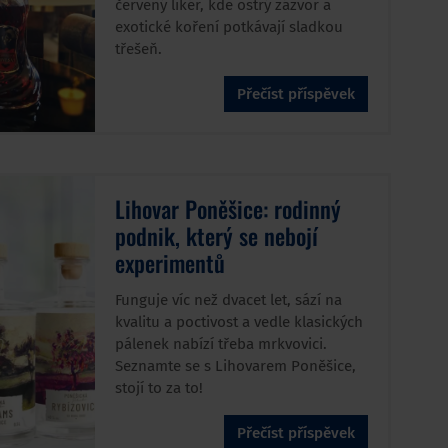
červený likér, kde ostrý zázvor a
exotické koření potkávají sladkou
třešeň.
Přečíst příspěvek
Lihovar Poněšice: rodinný
podnik, který se nebojí
experimentů
Funguje víc než dvacet let, sází na
kvalitu a poctivost a vedle klasických
pálenek nabízí třeba mrkvovici.
Seznamte se s Lihovarem Poněšice,
stojí to za to!
Přečíst příspěvek