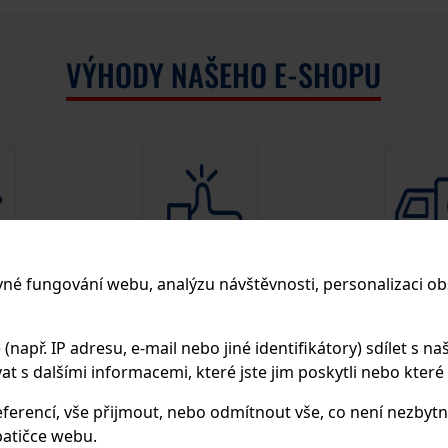
VÝHODY NAŠEHO E-SHOPU
vné fungování webu, analýzu návštěvnosti, personalizaci ob
 českých
Záruka původu a originality
Doprava z
zboží
objednávce n
apř. IP adresu, e-mail nebo jiné identifikátory) sdílet s naš
 s dalšími informacemi, které jste jim poskytli nebo které zí
ferencí, vše přijmout, nebo odmítnout vše, co není nezbytn
atičce webu.