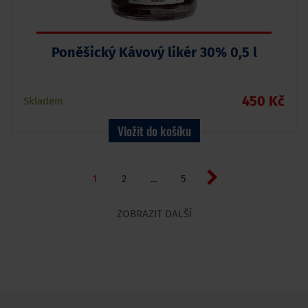
Poněšický Kávový likér 30% 0,5 l
450 Kč
Skladem
Vložit do košíku
1
2
...
5
ZOBRAZIT DALŠÍ