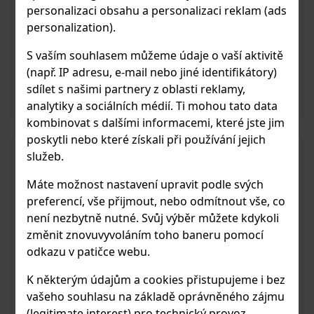
personalizaci obsahu a personalizaci reklam (ads
personalization).
ROVINY Zázvorový likér 18% 0,5 l
S vaším souhlasem můžeme údaje o vaší aktivitě
(např. IP adresu, e-mail nebo jiné identifikátory)
540 Kč
Skladem
sdílet s našimi partnery z oblasti reklamy,
analytiky a sociálních médií. Ti mohou tato data
Vložit do košíku
kombinovat s dalšími informacemi, které jste jim
poskytli nebo které získali při používání jejich
služeb.
Máte možnost nastavení upravit podle svých
preferencí, vše přijmout, nebo odmítnout vše, co
není nezbytně nutné. Svůj výběr můžete kdykoli
změnit znovuvyvoláním toho baneru pomocí
odkazu v patičce webu.
K některým údajům a cookies přistupujeme i bez
vašeho souhlasu na základě oprávněného zájmu
(legitimate interest) pro technický provoz,