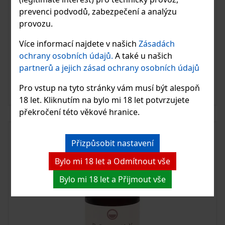
prevenci podvodů, zabezpečení a analýzu
provozu.
Více informací najdete v našich
Zásadách
ROVINY Bezinkový likér 20% 0,5 l
ochrany osobních údajů.
A také u našich
partnerů a jejich zásad ochrany osobních údajů
540 Kč
Skladem
Pro vstup na tyto stránky vám musí být alespoň
18 let. Kliknutím na bylo mi 18 let potvrzujete
Vložit do košíku
překročení této věkové hranice.
Přizpůsobit nastavení
Bylo mi 18 let a Odmítnout vše
Bylo mi 18 let a Přijmout vše