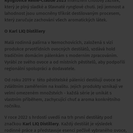
Rynglovice Reine-Claude 2023
intenzivní chuťový zážitek,
který je plný sladké a šťavnaté rynglové chuti. Její jemnost a
lahodnost jsou umocněny tříkrát destilovaným procesem,
který zaručuje zachování všech aromatických látek.
O Karl LIQ Distillery
Malá rodinná palírna v Nemochovicích, založená s vizí
produkce prvotřídních ovocných destilátů, vzdává hold
tradičním domácím pálenkám s moderním zpracováním.
Vyrábí ze svého ovoce a od místních pěstitelů, aby podpořili
regionální spolupráci a dodavatele.
Od roku 2019 v této pěstitelské pálenici destilují ovoce se
zvláštním zaměřením na kvalitu. Jejich produkty vznikají ve
velmi omezeném množstvích - každá série je unikát s
vlastním příběhem, zachycující chuť a aroma konkrétního
ročníku.
V roce 2022 s hrdostí uvedli na trh první destiláty pod
značkou
Karl LIQ Distillery
. Každý destilát je výsledek
rodinné práce a představuje esenci pečlivě vybraného ovoce,