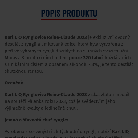
POPIS PRODUKTU
Karl LIQ Rynglovice Reine-Claude 2023
je exkluzivní ovocný
destilát z rynglí a limitovaná edice, která byla vytvořena z
pečlivě vybraných rynglí dozrálých na slunných svazích jižní
Moravy. S produkčním limitem
pouze 320 lahví
, každá z nich
s unikátním číslem a obsahem alkoholu 48%, je tento destilát
skutečnou raritou.
Ocenění:
Karl LIQ Rynglovice Reine-Claude 2023
získal zlatou medaili
na soutěži Pálenka roku 2023, což je svědectvím jeho
výjimečné kvality a jedinečné chuti.
Jemná a šťavnatá chuť ryngle:
Vyrobena z červených i žlutých odrůd rynglí, nabízí
Karl LIQ