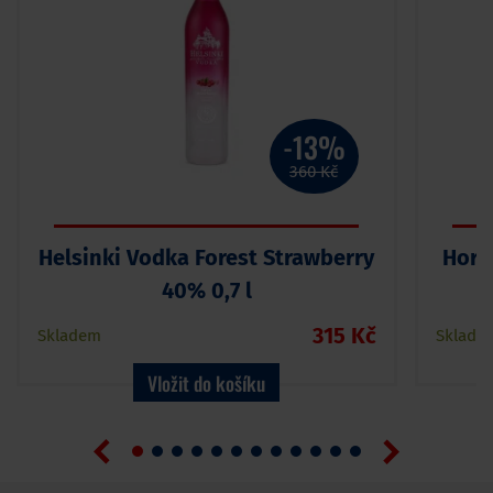
-13%
360 Kč
Helsinki Vodka Forest Strawberry
Horv
40% 0,7 l
315 Kč
Skladem
Sklade
Vložit do košíku