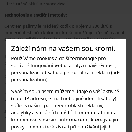
které ručně sklízí a zpracovávají.
Technologie a tradiční metody:
Centrem palírny je měděný kotlík o objemu 300 litrů s
moderní destilační kolonou, která umožňuje přesně ovládat
charakter každého destilátu. Destiláty zrají v nerezových
nádržích, kde získávají svou plnou chuť a aroma.
Záleží nám na vašem soukromí.
Karl LIQ Rynglovice Reine-Claude 2023
není jen výrazem
Používáme cookies a další technologie pro
prvotřídní kvality, ale také elegance. Každá láhev je vyrobena
správné fungování webu, analýzu návštěvnosti,
s důrazem na detail a design, což z ní dělá perfektní dárek
personalizaci obsahu a personalizaci reklam (ads
pro milovníky jemných destilátů nebo výjimečný přírůstek do
personalization).
vaší sbírky.
S vaším souhlasem můžeme údaje o vaší aktivitě
Nenechte si ujít možnost ochutnat tuto vynikající rynglovici,
(např. IP adresu, e-mail nebo jiné identifikátory)
která přináší chuť moravských vinic přímo do vaší skleničky!
sdílet s našimi partnery z oblasti reklamy,
Adresa výrobce
: Karl LIQ Distillery, Nemochovice 185, 683 33
analytiky a sociálních médií. Ti mohou tato data
Nemochovice, CZ
kombinovat s dalšími informacemi, které jste jim
poskytli nebo které získali při používání jejich