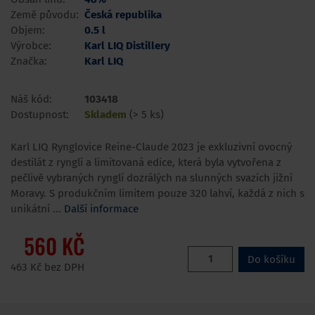
Země původu:
Česká republika
Objem:
0.5 l
Výrobce:
Karl LIQ Distillery
Značka:
Karl LIQ
Náš kód:
103418
Dostupnost:
Skladem
(> 5 ks)
Karl LIQ Rynglovice Reine-Claude 2023 je exkluzivní ovocný
destilát z rynglí a limitovaná edice, která byla vytvořena z
pečlivě vybraných rynglí dozrálých na slunných svazích jižní
Moravy. S produkčním limitem pouze 320 lahví, každá z nich s
unikátní ...
Další informace
560 KČ
Do košíku
463 Kč bez DPH