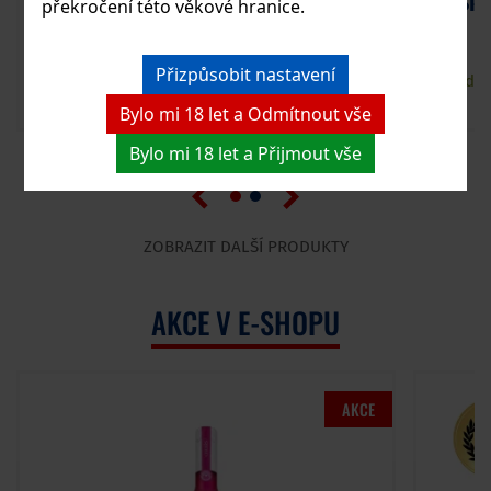
Riper Original Ryngle 42% 0,5 l
Ska
překročení této věkové hranice.
Přizpůsobit nastavení
540 Kč
Skladem
Sklade
Bylo mi 18 let a Odmítnout vše
Vložit do košíku
Bylo mi 18 let a Přijmout vše
ZOBRAZIT DALŠÍ PRODUKTY
AKCE V E-SHOPU
AKCE