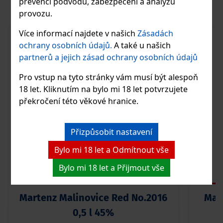
PODOBNÉ PRODUKTY
prevenci podvodů, zabezpečení a analýzu
provozu.
Více informací najdete v našich
Zásadách
ochrany osobních údajů.
A také u našich
partnerů a jejich zásad ochrany osobních údajů
Pro vstup na tyto stránky vám musí být alespoň
18 let. Kliknutím na bylo mi 18 let potvrzujete
překročení této věkové hranice.
Přizpůsobit nastavení
Bylo mi 18 let a Odmítnout vše
Bylo mi 18 let a Přijmout vše
Martenz Malinovice Red No.2016
Mart
0,5 l 45%