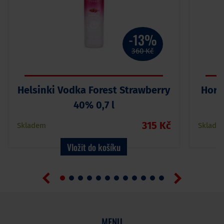
-13%
360 Kč
Helsinki Vodka Forest Strawberry
Horv
40% 0,7 l
315 Kč
Skladem
Sklade
Vložit do košíku
MENU