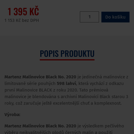
1 395 KČ
Do košíku
1 153 Kč bez DPH
POPIS PRODUKTU
Martenz Malinovice Black No. 2020
je jedinečná malinovice z
limitované série pouhých
598 lahví
, která vychází z odkazu
první Malinovice BLACK z roku 2020. Tato prémiová
malinovice je blendována s archivní Malinovicí Black starou 3
roky, což zaručuje ještě excelentnější chuť a komplexnost.
Výroba:
Martenz Malinovice Black No. 2020
je výsledkem pečlivého
výběru nejkvalitnějších plodů černých malin a použití