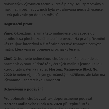
dokonalých výrobních technik. Zralé plody jsou zpracovány s
maximální péčí, aby z nich byla extrahována nejčistší esence,
která pak zraje po dobu 5 měsíců.
Degustační profil:
Vůně
: Okouzlující aroma této malinovice vás zavede do
letního lesa plného zralého lesního ovoce. Na první přivonění
vás zaujme intenzivní a čistá vůně čerstvě trhaných černých
malin, která vám připomene procházky lesem.
Chuť
: Ochutnejte jedinečnou chuťovou zkušenost, kde se
harmonicky snoubí čisté tóny černých malin s jemnou silou,
kterou tato pálenka nabízí.
Martenz Malinovice Black No.
2020
je nejen výjimečným gurmánským zážitkem, ale také má
významnou sběratelskou hodnotu.
Uchovávání a podávání:
Pro optimální chuťový zážitek doporučujeme podávat
Martenz Malinovice Black No. 2020
při teplotě 18 °C.