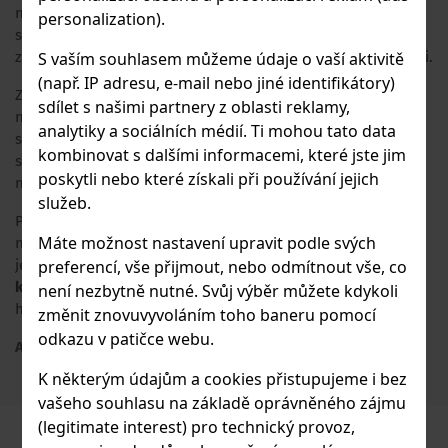
nejlepší produkty mohou vzniknout pouze z přírody. Značka
personalization).
se zavázala k minimálnímu dopadu na životní prostředí, což
S vaším souhlasem můžeme údaje o vaší aktivitě
zahrnuje snahu o minimalizaci odpadů a maximální recyklaci.
(např. IP adresu, e-mail nebo jiné identifikátory)
Zdeněk Jurášek přišel s myšlenkou vyrábět pálenku z
sdílet s našimi partnery z oblasti reklamy,
neobvyklého druhu ovoce – sladkých malin, čímž projevil
analytiky a sociálních médií. Ti mohou tato data
svůj inovační přístup a chuť dělat věci jinak. Tato originalita
kombinovat s dalšími informacemi, které jste jim
se odráží ve všech produktech
Martenz
, kde je kladen důraz
poskytli nebo které získali při používání jejich
na jedinečnost a výjimečnost.
služeb.
Používají se pouze zcela zralé maliny, které jsou jedním z
Máte možnost nastavení upravit podle svých
nejdražších druhů ovoce v Evropě, což dává destilátům jejich
preferencí, vše přijmout, nebo odmítnout vše, co
jedinečný charakter.
Každá láhev je vyrobena z přibližně 6
kg
těchto vysoce kvalitních malin, což zaručuje bohatost a
není nezbytně nutné. Svůj výběr můžete kdykoli
hloubku chuti, kterou v běžných pálenkách nenaleznete.
změnit znovuvyvoláním toho baneru pomocí
odkazu v patičce webu.
Adresa výrobce
: Martenz, Martinice 259, 769 01 Martinice, CZ
K některým údajům a cookies přistupujeme i bez
vašeho souhlasu na základě oprávněného zájmu
(legitimate interest) pro technický provoz,