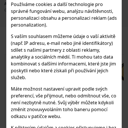
Používáme cookies a další technologie pro
Adresa výrobce
: Horvath's Spezereyen Kontor,
Gutenbergstrasse 7, A-2232 Wagram, AT
správné fungování webu, analýzu návštěvnosti,
personalizaci obsahu a personalizaci reklam (ads
personalization).
S vaším souhlasem můžeme údaje o vaší aktivitě
PODOBNÉ PRODUKTY
(např. IP adresu, e-mail nebo jiné identifikátory)
sdílet s našimi partnery z oblasti reklamy,
analytiky a sociálních médií. Ti mohou tato data
kombinovat s dalšími informacemi, které jste jim
poskytli nebo které získali při používání jejich
služeb.
Máte možnost nastavení upravit podle svých
preferencí, vše přijmout, nebo odmítnout vše, co
není nezbytně nutné. Svůj výběr můžete kdykoli
změnit znovuvyvoláním toho baneru pomocí
odkazu v patičce webu.
K některým údajům a cookies přistupujeme i bez