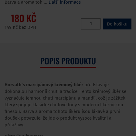
Barva a aroma toh ...
Další informace
180 KČ
Do košíku
149 Kč bez DPH
POPIS PRODUKTU
Horvath's marcipánový krémový likér
představuje
dokonalou harmonii chuti a tradice. Tento krémový likér se
vyznačuje jemnou chutí marcipánu a mandlí, což je zážitek,
který spojuje klasické chuťové tóny s moderní likérnickou
finesou. Barva a aroma tohoto likéru jsou lákavé a první
doušek potvrzuje, že jde o produkt vysoce kvalitní a
přitažlivý.