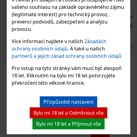
vašeho souhlasu na základě oprávněného zájmu
(legitimate interest) pro technický provoz,
prevenci podvodů, zabezpečení a analýzu
Austrian Empire Navy Rum
Anto
provozu.
Novara 0,7 l 40% dárkový box
Více informací najdete v našich
Zásadách
765 Kč
Skladem
Sklade
ochrany osobních údajů.
A také u našich
partnerů a jejich zásad ochrany osobních údajů
Vložit do košíku
Pro vstup na tyto stránky vám musí být alespoň
18 let. Kliknutím na bylo mi 18 let potvrzujete
překročení této věkové hranice.
ZOBRAZIT DALŠÍ PRODUKTY
Přizpůsobit nastavení
AKCE V E-SHOPU
Bylo mi 18 let a Odmítnout vše
Bylo mi 18 let a Přijmout vše