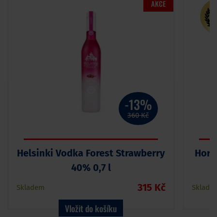
AKCE
-13%
360 Kč
Helsinki Vodka Forest Strawberry
Horv
40% 0,7 l
315 Kč
Skladem
Sklade
Vložit do košíku