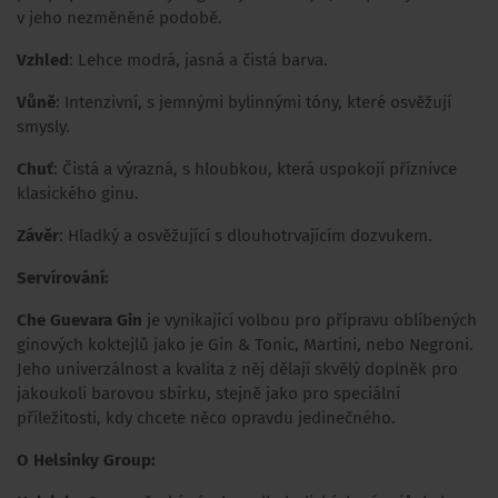
v jeho nezměněné podobě.
Vzhled
: Lehce modrá, jasná a čistá barva.
Vůně
: Intenzivní, s jemnými bylinnými tóny, které osvěžují
smysly.
Chuť
: Čistá a výrazná, s hloubkou, která uspokojí příznivce
klasického ginu.
Závěr
: Hladký a osvěžující s dlouhotrvajícím dozvukem.
Servírování:
Che Guevara Gin
je vynikající volbou pro přípravu oblíbených
ginových koktejlů jako je Gin & Tonic, Martini, nebo Negroni.
Jeho univerzálnost a kvalita z něj dělají skvělý doplněk pro
jakoukoli barovou sbírku, stejně jako pro speciální
příležitosti, kdy chcete něco opravdu jedinečného.
O Helsinky Group: