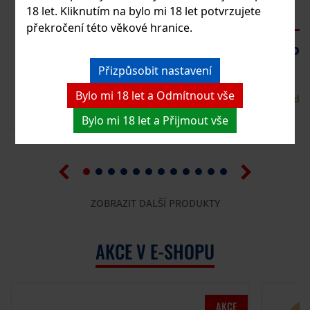
18 let. Kliknutím na bylo mi 18 let potvrzujete
překročení této věkové hranice.
Dictador Gin Ortodoxy 0,7L 43%
Thoma
Přizpůsobit nastavení
Bylo mi 18 let a Odmítnout vše
765 Kč
Skladem
Sklade
Bylo mi 18 let a Přijmout vše
Vložit do košíku
ZOBRAZIT DALŠÍ PRODUKTY
AKCE V E-SHOPU
AKCE