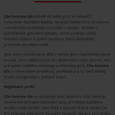
Che Guevara Gin
přináší do světa ginů to nejlepší z
holandské destilační tradice, spojující historickou zkušenost
s moderními požadavky na kvalitu a design. Vyroben z
prvotřídního ginového základu, tento produkt odráží
bohatou historii a umění destilace, které Holandsko
proslavilo po celém světě.
Jeho lehce modrá barva dělá z tohoto ginu nepřehlédnutelný
kousek. Tato zvláštnost ho činí atraktivním nejen pro oči, ale i
pro paletu každého mixologa a milovníka ginů.
Che Guevara
Gin
je univerzálně použitelný, perfektní pro ty, kteří hledají
kvalitu a originalitu v jednom balení.
Degustační profil:
Che Guevara Gin
se vyznačuje svou výraznou vůní, která je
obohacena jemnými bylinnými tóny, přinášející každému
doušku nový rozměr. Jeho čistá a výrazná chuť je ideální jak
pro přípravu klasických ginových koktejlů, tak pro vychutnání