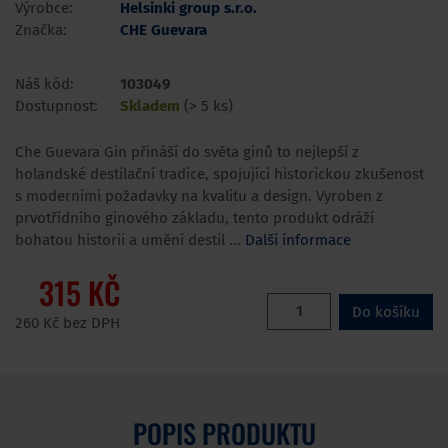
Výrobce:
Helsinki group s.r.o.
Značka:
CHE Guevara
Náš kód:
103049
Dostupnost:
Skladem
(> 5 ks)
Che Guevara Gin přináší do světa ginů to nejlepší z
holandské destilační tradice, spojující historickou zkušenost
s moderními požadavky na kvalitu a design. Vyroben z
prvotřídního ginového základu, tento produkt odráží
bohatou historii a umění destil ...
Další informace
315 KČ
Do košíku
260 Kč bez DPH
POPIS PRODUKTU