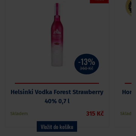
-13%
360 Kč
Helsinki Vodka Forest Strawberry
Horv
40% 0,7 l
315 Kč
Skladem
Sklade
Vložit do košíku