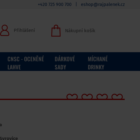
+420 725 900 700
|
eshop@rajpalenek.cz
Přihlášení
Nákupní košík
CNSC - OCENĚNÉ
DÁRKOVÉ
MÍCHANÉ
LAHVE
SADY
DRINKY
a
 Syrovice