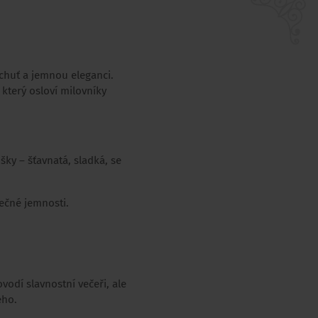
 chuť a jemnou eleganci.
který osloví milovníky
šky – šťavnatá, sladká, se
ečné jemnosti.
ovodí slavnostní večeři, ale
ého.