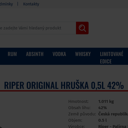
dmínky
Kontakty
RUM
ABSINTH
VODKA
WHISKY
LIMITOVANÉ
EDICE
RIPER ORIGINAL HRUŠKA 0,5L 42%
Hmotnost:
1.011 kg
Obsah lihu:
42%
Země původu:
Česká republik
Objem:
0.5 l
Výrobce:
Riper - Palírna