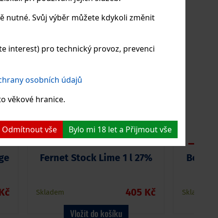
NKA
NOVINKA
ě nutné. Svůj výběr můžete kdykoli změnit
 interest) pro technický provoz, prevenci
ochrany osobních údajů
to věkové hranice.
 a Odmítnout vše
Bylo mi 18 let a Přijmout vše
ge
Fernet Stock Lime 1 l 27%
Božkov
Kč
405 Kč
Skladem
Skladem
Vložit do košíku