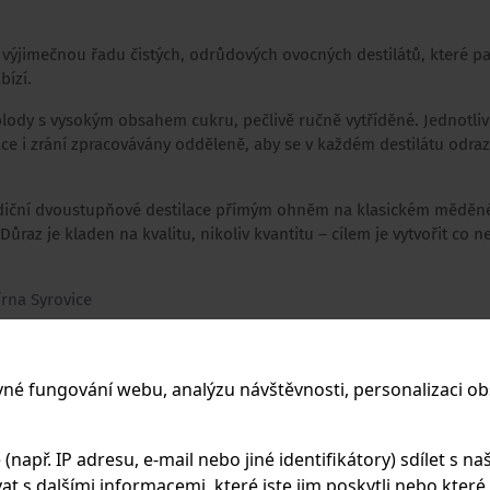
výjimečnou řadu čistých, odrůdových ovocných destilátů, které pa
abízí.
 plody s vysokým obsahem cukru, pečlivě ručně vytříděné. Jednotli
ce i zrání zpracovávány odděleně, aby se v každém destilátu odraz
diční dvoustupňové destilace přímým ohněm na klasickém měděn
raz je kladen na kvalitu, nikoliv kvantitu – cílem je vytvořit co n
lírna Syrovice
vné fungování webu, analýzu návštěvnosti, personalizaci ob
PODOBNÉ PRODUKTY
apř. IP adresu, e-mail nebo jiné identifikátory) sdílet s naš
 s dalšími informacemi, které jste jim poskytli nebo které zí