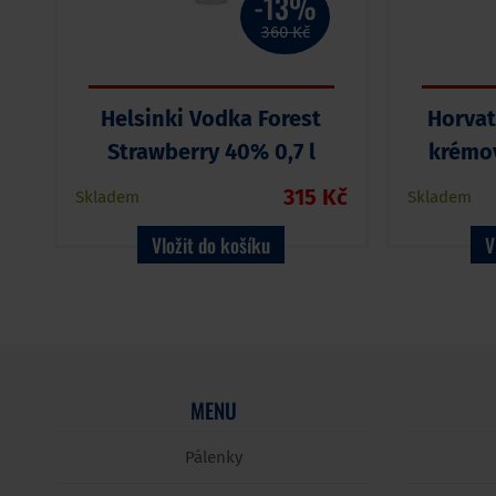
-13%
360 Kč
Helsinki Vodka Forest
Horvat
Strawberry 40% 0,7 l
krémov
315 Kč
Skladem
Skladem
Vložit do košíku
V
MENU
Pálenky