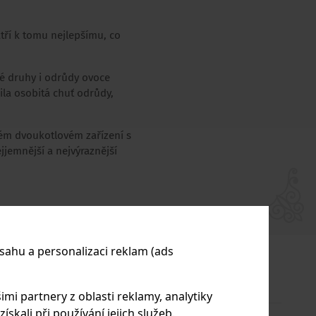
tří k tomu nejlepšímu, co
vé druhy i odrůdy ovoce
ila osobitá chuť odrůdy,
ém dvoukotlovém zařízení s
ejjemnější a nejvýraznější
sahu a personalizaci reklam (ads
imi partnery z oblasti reklamy, analytiky
skali při používání jejich služeb.