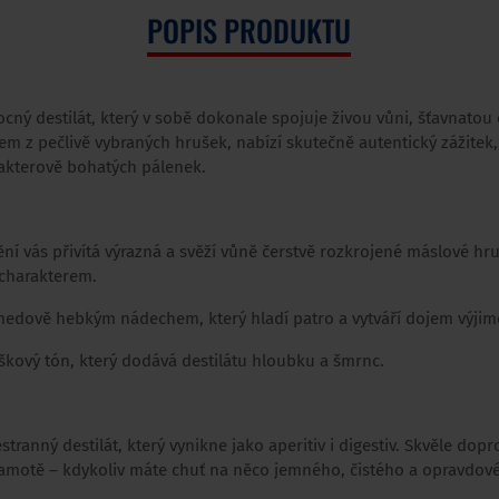
POPIS PRODUKTU
ocný destilát, který v sobě dokonale spojuje živou vůni, šťavnatou
 z pečlivě vybraných hrušek, nabízí skutečně autentický zážitek, 
rakterově bohatých pálenek.
ění vás přivítá výrazná a svěží vůně čerstvě rozkrojené máslové hru
 charakterem.
 medově hebkým nádechem, který hladí patro a vytváří dojem výjim
kový tón, který dodává destilátu hloubku a šmrnc.
stranný destilát, který vynikne jako aperitiv i digestiv. Skvěle dopr
o samotě – kdykoliv máte chuť na něco jemného, čistého a opravdov