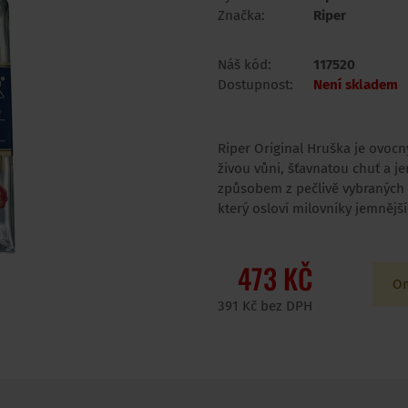
Značka:
Riper
Náš kód:
117520
Dostupnost:
Není skladem
Riper Original Hruška je ovocn
živou vůni, šťavnatou chuť a j
způsobem z pečlivě vybraných h
který osloví milovníky jemnějšíc
473 KČ
Om
391 Kč bez DPH