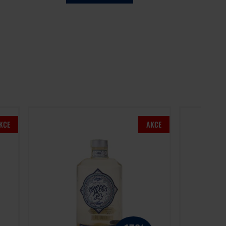
KCE
AKCE