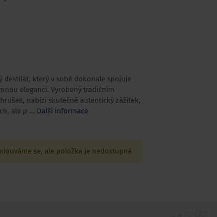
ý destilát, který v sobě dokonale spojuje
emnou eleganci. Vyrobený tradičním
rušek, nabízí skutečně autentický zážitek,
h, ale p ...
Další informace
louváme se, ale položka je nedostupná