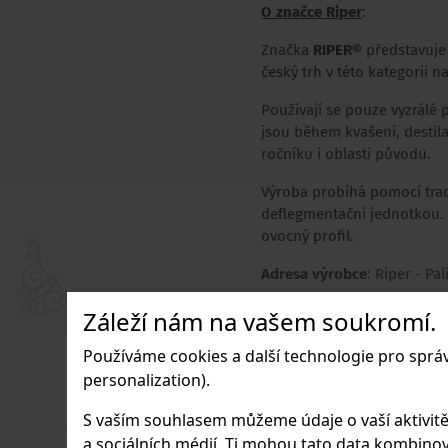
O značce Riper
:
Značka
RIPER®
představuje 
český trh v této kategorii n
Používají se pouze vyzrálé
jsou během kvašení, destila
ročníku i oblasti původu.
Výroba probíhá pomocí tra
deflegmentační jednotkou. Dů
ovocný profil.
Adresa výrobce
: Riper - Pa
Záleží nám na vašem soukromí.
Používáme cookies a další technologie pro sprá
personalization).
S vaším souhlasem můžeme údaje o vaší aktivitě (n
a sociálních médií. Ti mohou tato data kombinovat