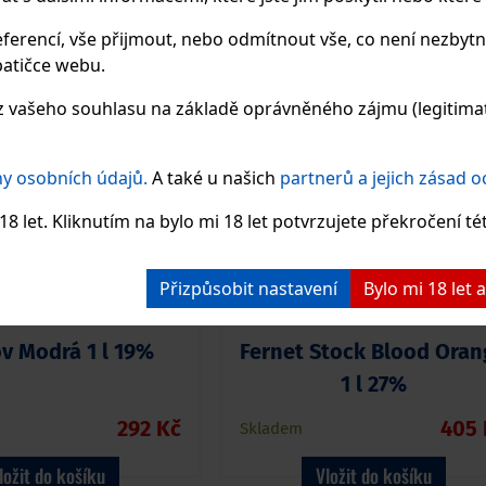
NOVINKA
NOVI
ferencí, vše přijmout, nebo odmítnout vše, co není nezbytn
atičce webu.
 vašeho souhlasu na základě oprávněného zájmu (legitimate
y osobních údajů.
A také u našich
partnerů a jejich zásad 
8 let. Kliknutím na bylo mi 18 let potvrzujete překročení té
Přizpůsobit nastavení
Bylo mi 18 let
v Modrá 1 l 19%
Fernet Stock Blood Oran
1 l 27%
292 Kč
405 
Skladem
ložit do košíku
Vložit do košíku