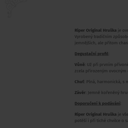
Riper Original Hruška
je ov
Vyrobený tradičním způsobem
jemnějších, ale přitom cha
Degustační profil
:
Vůně
: Už při prvním přivon
zcela přirozeným ovocným
Chuť
: Plná, harmonická, s
Závěr
: Jemně kořeněný hruš
Doporučení k podávání
:
Riper Original Hruška
je vše
potěší i při tiché chvilce 