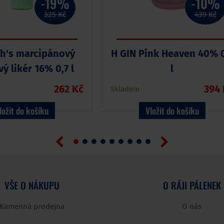
-19%
-10%
325 Kč
439 Kč
h's marcipánový
H GIN Pink Heaven 40% 0
ý likér 16% 0,7 l
l
262 Kč
394 
Skladem
ložit do košíku
Vložit do košíku
VŠE O NÁKUPU
O RÁJI PÁLENEK
Kamenná prodejna
O nás