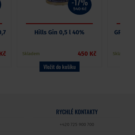
-17%
540 Kč
,7
Hills Gin 0,5 l 40%
GRIČ B
Kč
450 Kč
Skladem
Skladem
Vložit do košíku
RYCHLÉ KONTAKTY
+420 725 900 700