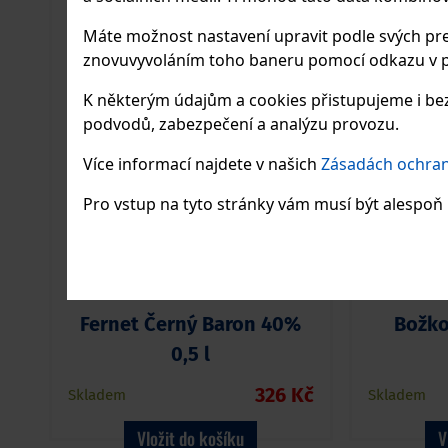
NOVINKA
Máte možnost nastavení upravit podle svých pre
znovuvyvoláním toho baneru pomocí odkazu v p
K některým údajům a cookies přistupujeme i bez
podvodů, zabezpečení a analýzu provozu.
Více informací najdete v našich
Zásadách ochran
Pro vstup na tyto stránky vám musí být alespoň 1
Fernet Černý Baron 40%
Božko
0,5 l
326 Kč
Skladem
Skladem
Vložit do košíku
V