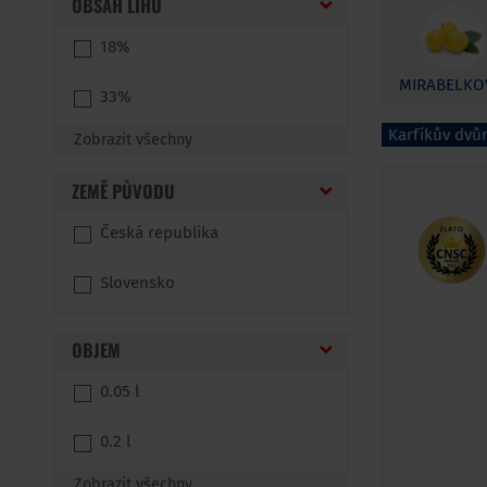
OBSAH LIHU
18%
MIRABELKO
33%
Karfíkův dvůr
Zobrazit všechny
ZEMĚ PŮVODU
Česká republika
Slovensko
OBJEM
0.05 l
0.2 l
Zobrazit všechny