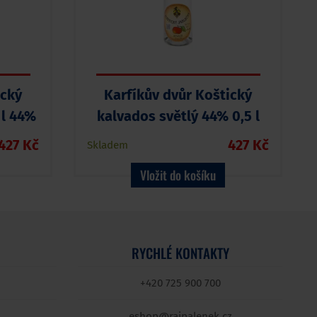
ický
Karfíkův dvůr Koštický
 l 44%
kalvados světlý 44% 0,5 l
427 Kč
427 Kč
Skladem
Vložit do košíku
RYCHLÉ KONTAKTY
+420 725 900 700
eshop@rajpalenek.cz