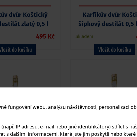
kův dvůr Koštický
Karfíkův dvůr Košt
destilát zlatý 0,5 l
šípkový destilát 0,5 
42%
495 Kč
Skladem
Vložit do košíku
Vložit do košíku
vné fungování webu, analýzu návštěvnosti, personalizaci ob
apř. IP adresu, e-mail nebo jiné identifikátory) sdílet s naš
 s dalšími informacemi, které jste jim poskytli nebo které zí