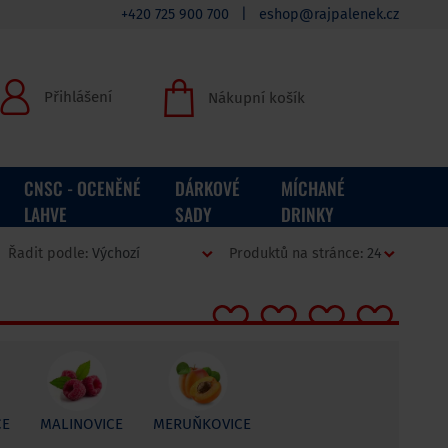
+420 725 900 700
|
eshop@rajpalenek.cz
Přihlášení
Nákupní košík
CNSC - OCENĚNÉ
DÁRKOVÉ
MÍCHANÉ
LAHVE
SADY
DRINKY
Řadit podle:
Produktů na stránce:
CE
MALINOVICE
MERUŇKOVICE