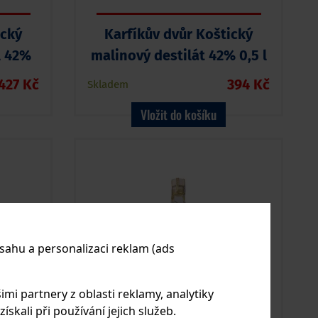
ický
Karfíkův dvůr Koštický
l 42%
malinový destilát 42% 0,5 l
427 Kč
394 Kč
Skladem
Vložit do košíku
sahu a personalizaci reklam (ads
imi partnery z oblasti reklamy, analytiky
skali při používání jejich služeb.