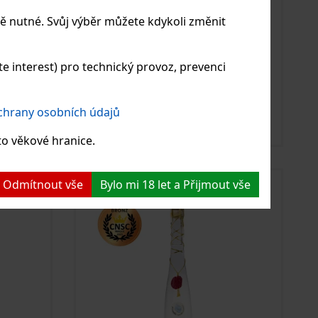
ě nutné. Svůj výběr můžete kdykoli změnit
ický
Karfíkův dvůr Koštický
 interest) pro technický provoz, prevenci
,5 l
meruňkový destilát 0,5 l
44%
ochrany osobních údajů
439 Kč
439 Kč
Skladem
to věkové hranice.
Vložit do košíku
 a Odmítnout vše
Bylo mi 18 let a Přijmout vše