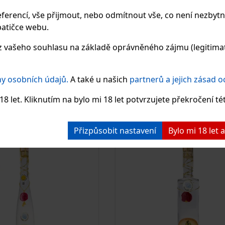
ferencí, vše přijmout, nebo odmítnout vše, co není nezbytn
atičce webu.
kův dvůr Koštický
Karfíkův dvůr Košt
 vašeho souhlasu na základě oprávněného zájmu (legitimate
ý destilát 0,5 l 42%
broskvový destilát 0
44%
y osobních údajů.
A také u našich
partnerů a jejich zásad 
427 Kč
Skladem
8 let. Kliknutím na bylo mi 18 let potvrzujete překročení té
Vložit do košíku
Vložit do košíku
Přizpůsobit nastavení
Bylo mi 18 let