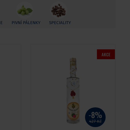
CE
PIVNÍ PÁLENKY
SPECIALITY
AKCE
-8%
427 Kč