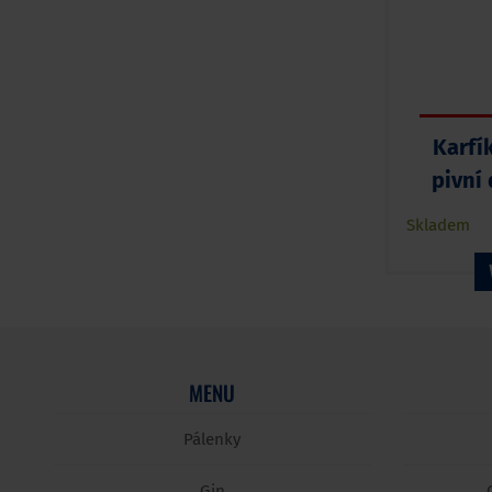
Karfí
pivní 
Skladem
MENU
Pálenky
Gin