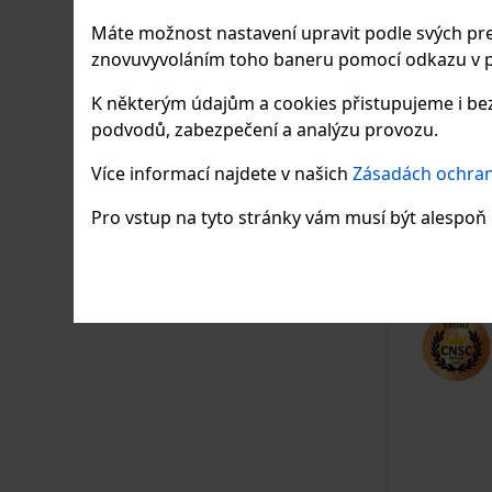
Máte možnost nastavení upravit podle svých pre
znovuvyvoláním toho baneru pomocí odkazu v p
Karfí
K některým údajům a cookies přistupujeme i bez
podvodů, zabezpečení a analýzu provozu.
jalovcov
Více informací najdete v našich
Zásadách ochran
Skladem
Pro vstup na tyto stránky vám musí být alespoň 1