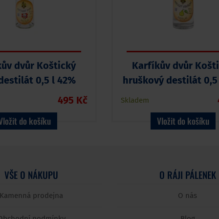
kův dvůr Koštický
Karfíkův dvůr Košt
destilát 0,5 l 42%
hruškový destilát 0,5
495 Kč
Skladem
Vložit do košíku
Vložit do košíku
VŠE O NÁKUPU
O RÁJI PÁLENEK
Kamenná prodejna
O nás
Obchodní podmínky
Blog